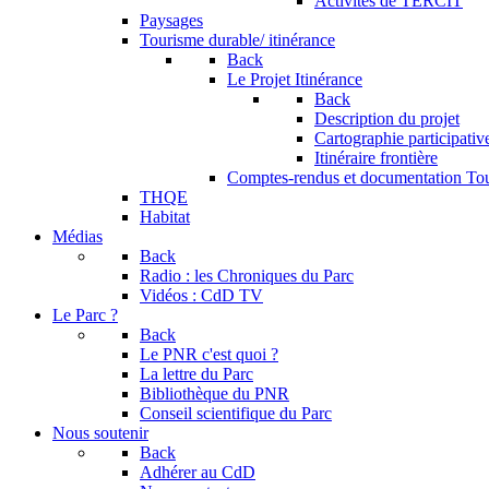
Activités de TERCIT
Paysages
Tourisme durable/ itinérance
Back
Le Projet Itinérance
Back
Description du projet
Cartographie participativ
Itinéraire frontière
Comptes-rendus et documentation To
THQE
Habitat
Médias
Back
Radio : les Chroniques du Parc
Vidéos : CdD TV
Le Parc ?
Back
Le PNR c'est quoi ?
La lettre du Parc
Bibliothèque du PNR
Conseil scientifique du Parc
Nous soutenir
Back
Adhérer au CdD