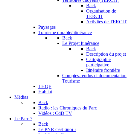
Territoires citoyens (TERCIT)
Back
Organisation de
TERCIT
Activités de TERCIT
Paysages
Tourisme durable/ itinérance
Back
Le Projet Itinérance
Back
Description du projet
Cartographie
participative
Itinéraire frontière
Comptes-rendus et documentation
Tourisme
THQE
Habitat
Médias
Back
Radio : les Chroniques du Parc
Vidéos : CdD TV
Le Parc ?
Back
Le PNR c'est quoi ?