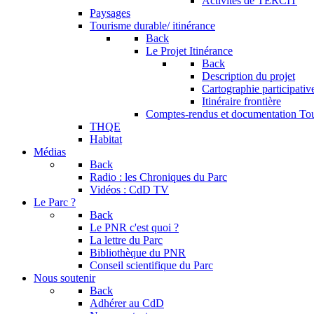
Activités de TERCIT
Paysages
Tourisme durable/ itinérance
Back
Le Projet Itinérance
Back
Description du projet
Cartographie participativ
Itinéraire frontière
Comptes-rendus et documentation To
THQE
Habitat
Médias
Back
Radio : les Chroniques du Parc
Vidéos : CdD TV
Le Parc ?
Back
Le PNR c'est quoi ?
La lettre du Parc
Bibliothèque du PNR
Conseil scientifique du Parc
Nous soutenir
Back
Adhérer au CdD