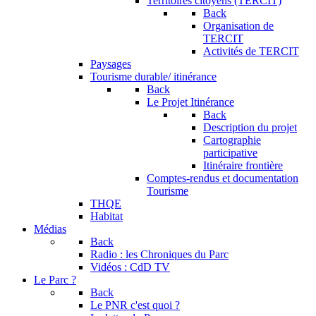
Territoires citoyens (TERCIT)
Back
Organisation de
TERCIT
Activités de TERCIT
Paysages
Tourisme durable/ itinérance
Back
Le Projet Itinérance
Back
Description du projet
Cartographie
participative
Itinéraire frontière
Comptes-rendus et documentation
Tourisme
THQE
Habitat
Médias
Back
Radio : les Chroniques du Parc
Vidéos : CdD TV
Le Parc ?
Back
Le PNR c'est quoi ?